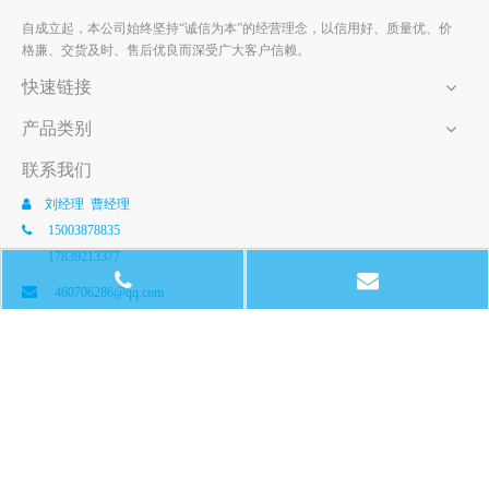
自成立起，本公司始终坚持“诚信为本”的经营理念，以信用好、质量优、价
格廉、交货及时、售后优良而深受广大客户信赖。
快速链接
产品类别
联系我们
刘经理 曹经理

15003878835

17839213377

460706286@qq.com
新乡市卫滨区人民路145号

厂址：新乡市经济技术开发区纬二路8号
免责声明：本网站上所有资料，内容均由网站所有人提供，与网站
制作单位无关，网站制作单位不承担任何形式的责任
版权所有 新乡市正兴五金包装有限责任公司
豫ICP备17035016
号
豫公网安备 41070302000282号